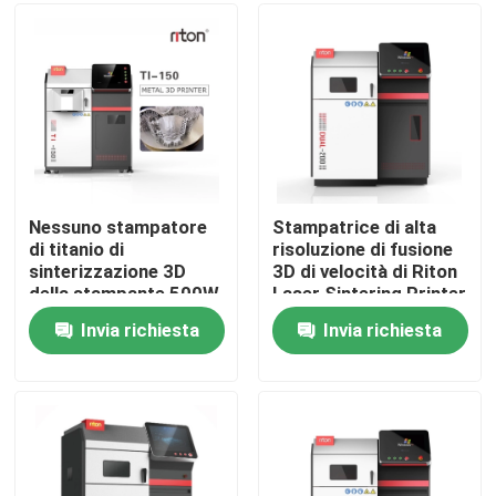
Fatory Tour
Controllo di qualità
Contattaci
Nessuno stampatore
Stampatrice di alta
di titanio di
risoluzione di fusione
sinterizzazione 3D
3D di velocità di Riton
notizie
della stampante 500W
Laser Sintering Printer
del laser di vibrazione
14000mm/S
Invia richiesta
Invia richiesta
Tutti i casi
Stampante del metallo 3D del laser
Stampante dentaria del metallo 3D