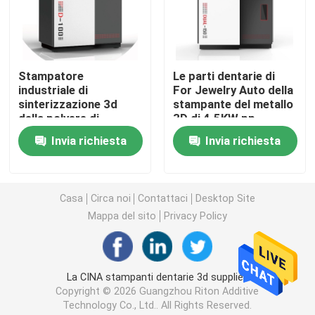
Stampante dello SLM 3D
Stampatore
Le parti dentarie di
Stampante di DLMS 3D
industriale di
For Jewelry Auto della
sinterizzazione 3d
stampante del metallo
della polvere di
3D di 4.5KW pp
Stampante LCD 3D
metallo di Cocr della
spolverizzano la
Invia richiesta
Invia richiesta
macchina del laser del
macchina del laser
metallo diretto
Resina fotosensibile
Casa
Circa noi
Contattaci
Desktop Site
3D stampante Metal Powder
Mappa del sito
Privacy Policy
Stampante industriale della resina 3D
La CINA stampanti dentarie 3d supplier.
Copyright © 2026 Guangzhou Riton Additive
Stampante medica 3D
Technology Co., Ltd.. All Rights Reserved.