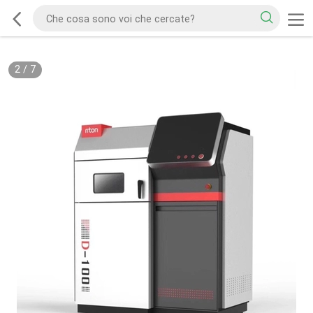
2
/
7