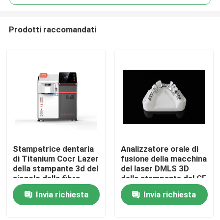
Prodotti raccomandati
Stampatrice dentaria
Analizzatore orale di
Casa
di Titanium Cocr Lazer
fusione della macchina
della stampante 3d del
del laser DMLS 3D
singolo della fibra
della stampante del CE
Prodotti
metallo industriale del
delle protesi dentarie
Invia richiesta
Invia richiesta
laser
standard di Metal
Riton Dual-200
Chi siamo