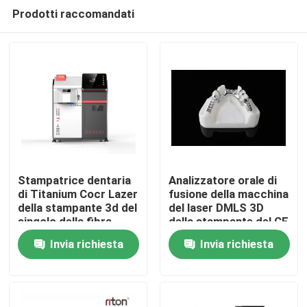
Prodotti raccomandati
Stampatrice dentaria
Analizzatore orale di
di Titanium Cocr Lazer
fusione della macchina
della stampante 3d del
del laser DMLS 3D
Casa
singolo della fibra
della stampante del CE
metallo industriale del
delle protesi dentarie
Invia richiesta
Invia richiesta
laser
standard di Metal
Prodotti
Riton Dual-200
Chi siamo