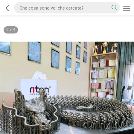
2
/
4