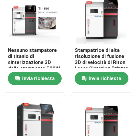
Fatory Tour
Controllo di qualità
Nessuno stampatore
Stampatrice di alta
Contattaci
di titanio di
risoluzione di fusione
sinterizzazione 3D
3D di velocità di Riton
della stampante 500W
Laser Sintering Printer
del laser di vibrazione
14000mm/S
notizie
Invia richiesta
Invia richiesta
Tutti i casi
Stampante del metallo 3D del laser
Stampante dentaria del metallo 3D