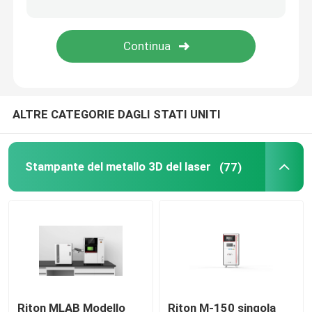
Stampante automobilistica 3D
stampante di titanio 3d
ALTRE CATEGORIE DAGLI STATI UNITI
Macchina di CNC di Digital
Macchina per piegare i fili DMIS-V1
Stampante del metallo 3D del laser
(77)
Macchina per piegare i fili DMIS-V1
Macchina per piegare i fili DMIS-V1
Riton MLAB Modello
Riton M-150 singola