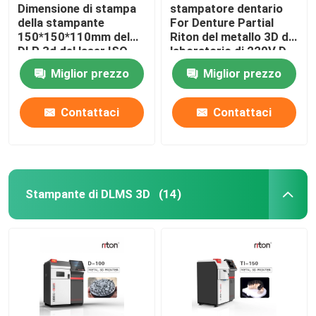
Dimensione di stampa
stampatore dentario
della stampante
For Denture Partial
150*150*110mm del
Riton del metallo 3D del
DLP 3d del laser ISO-
laboratorio di 220V D-
13485 per i modelli
100
Miglior prezzo
Miglior prezzo
dell'impianto dentario
Contattaci
Contattaci
Stampante di DLMS 3D
(14)