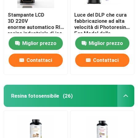
Stampante LCD
Luce del DLP che cura
3D 220V
fabbricazione ad alta
enorme automatico RITON della
velocità di Photoresin
resina industriale di iso
For Model della
13485
stampante 3d
Miglior prezzo
Miglior prezzo
Contattaci
Contattaci
Resina fotosensibile
(26)