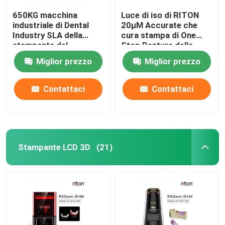
650KG macchina
Luce di iso di RITON
industriale di Dental
20μM Accurate che
Industry SLA della
cura stampa di One
stampante del
Stop Denture della
compatto DLMS 3D
stampante 3D
Miglior prezzo
Miglior prezzo
Contattaci
Contattaci
Stampante LCD 3D
(21)