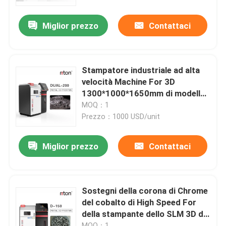
Miglior prezzo
Contattaci
Prodotti
Stampante del metallo 3D del laser
Stampatore industriale ad alta
velocità Machine For 3D
Stampante dentaria del metallo 3D
1300*1000*1650mm di modello
dentario dello SLM 3D
MOQ：1
Prezzo：1000 USD/unit
Stampante dello SLM 3D
Miglior prezzo
Contattaci
Stampante di DLMS 3D
Stampante LCD 3D
Sostegni della corona di Chrome
del cobalto di High Speed For
della stampante dello SLM 3D di
Resina fotosensibile
Riton Metal
MOQ：1