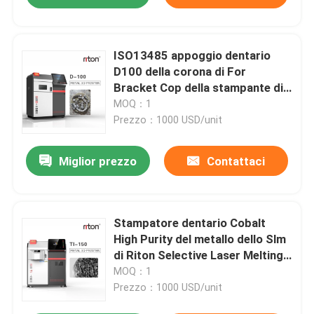
ISO13485 appoggio dentario
D100 della corona di For
Bracket Cop della stampante di
LCD/DLP 3d della stampante del
MOQ：1
metallo 3D
Prezzo：1000 USD/unit
Miglior prezzo
Contattaci
Stampatore dentario Cobalt
High Purity del metallo dello Slm
di Riton Selective Laser Melting
Powder
MOQ：1
Prezzo：1000 USD/unit