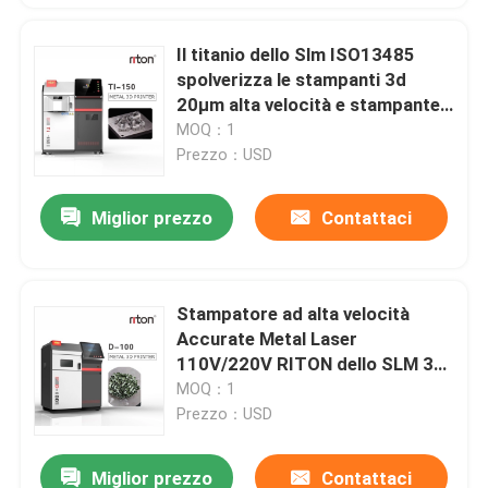
Il titanio dello Slm ISO13485
spolverizza le stampanti 3d
20μm alta velocità e stampante
dell'acciaio 3d di precisione
MOQ：1
Prezzo：USD
Miglior prezzo
Contattaci
Stampatore ad alta velocità
Accurate Metal Laser
110V/220V RITON dello SLM 3D
di D100 3.5hours
MOQ：1
Prezzo：USD
Miglior prezzo
Contattaci