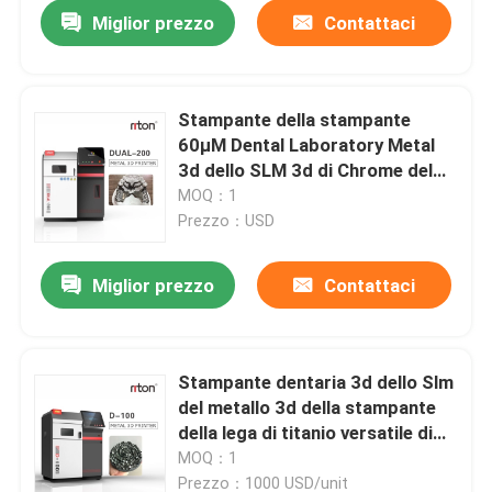
Miglior prezzo
Contattaci
Stampante della stampante
60μM Dental Laboratory Metal
3d dello SLM 3d di Chrome del
cobalto ISO-13485
MOQ：1
Prezzo：USD
Miglior prezzo
Contattaci
Casa
Stampante dentaria 3d dello Slm
del metallo 3d della stampante
Chi siamo
della lega di titanio versatile di
For Dental Crown
MOQ：1
Contatti
Prezzo：1000 USD/unit