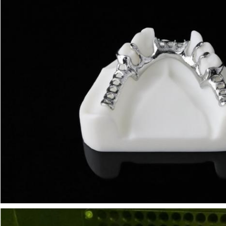
Lasciate un messaggio
Ti richiameremo presto!