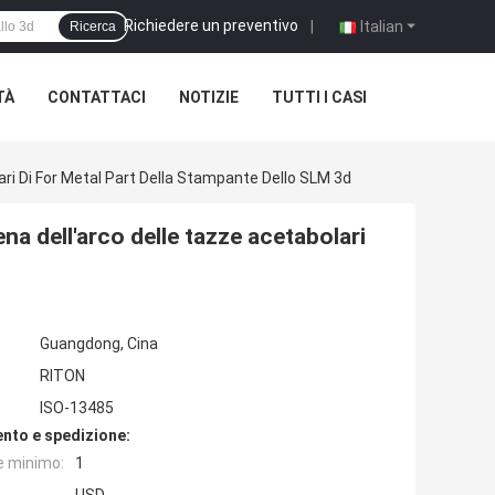
Richiedere un preventivo
|
Italian
Ricerca
TÀ
CONTATTACI
NOTIZIE
TUTTI I CASI
ari Di For Metal Part Della Stampante Dello SLM 3d
ena dell'arco delle tazze acetabolari
Guangdong, Cina
RITON
ISO-13485
nto e spedizione:
e minimo:
1