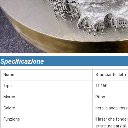
Specificazione
Nome
Stampante del me
Tipo
TI-150
Marca
Riton
Colore
nero, bianco, ros
Funzione
Il laser che fonde
strutture parziali