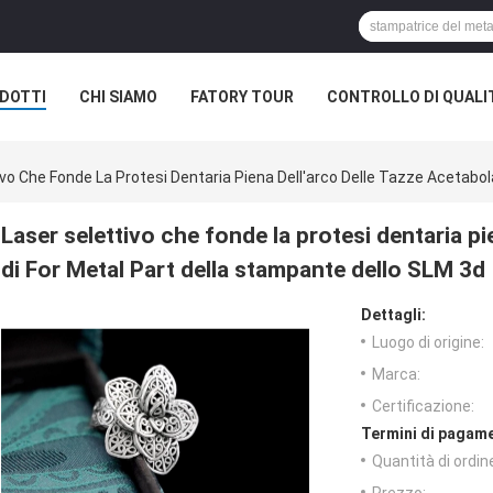
DOTTI
CHI SIAMO
FATORY TOUR
CONTROLLO DI QUALI
ivo Che Fonde La Protesi Dentaria Piena Dell'arco Delle Tazze Acetabol
Laser selettivo che fonde la protesi dentaria pi
di For Metal Part della stampante dello SLM 3d
Dettagli:
Luogo di origine:
Marca:
Certificazione:
Termini di pagame
Quantità di ordin