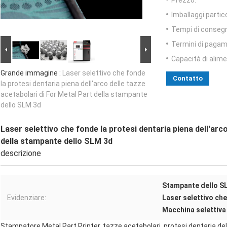
Prezzo:
Imballaggi partico
Tempi di conseg
Termini di pagam
Capacità di alim
Grande immagine :
Laser selettivo che fonde
Contatto
la protesi dentaria piena dell'arco delle tazze
acetabolari di For Metal Part della stampante
dello SLM 3d
Laser selettivo che fonde la protesi dentaria piena dell'arc
della stampante dello SLM 3d
descrizione
Stampante dello SL
Evidenziare:
Laser selettivo ch
Macchina selettiva 
Stampatore Metal Part Printer, tazze acetabolari, protesi dentaria del