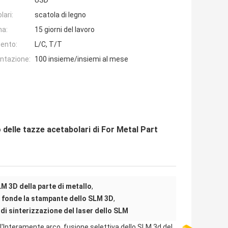
USD
lari:
scatola di legno
na:
15 giorni del lavoro
ento:
L/C, T/T
entazione:
100 insieme/insiemi al mese
o delle tazze acetabolari di For Metal Part
M 3D della parte di metallo
,
e fonde la stampante dello SLM 3D
,
di sinterizzazione del laser dello SLM
l'Interamente arco, fusione selettiva dello SLM 3d del