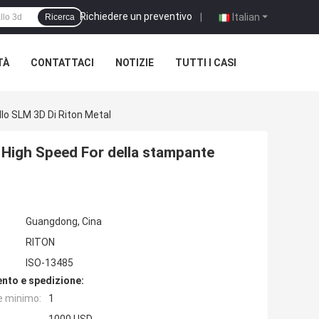
Richiedere un preventivo
|
Italian
Ricerca
TÀ
CONTATTACI
NOTIZIE
TUTTI I CASI
lo SLM 3D Di Riton Metal
 High Speed For della stampante
Guangdong, Cina
RITON
ISO-13485
nto e spedizione:
e minimo:
1