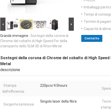
Prezzo:
Imballaggi partico
Tempi di conseg
Termini di pagam
Capacità di alim
Grande immagine :
Sostegni della corona di
Contatto
Chrome del cobalto di High Speed For della
stampante dello SLM 3D di Riton Metal
Sostegni della corona di Chrome del cobalto di High Speed 
Metal
descrizione
Stampa
220pcs/4.5hours
Spess
dell'efficienza:
Singolo laser della fibra
Tecno
Sorgente luminosa:
stamp