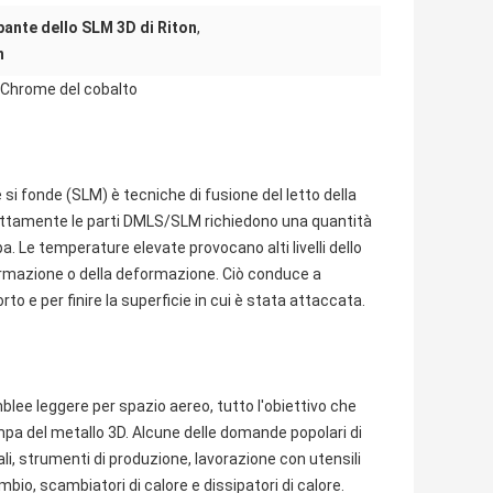
ante dello SLM 3D di Riton
,
n
i Chrome del cobalto
e si fonde (SLM) è tecniche di fusione del letto della
esattamente le parti DMLS/SLM richiedono una quantità
a. Le temperature elevate provocano alti livelli dello
formazione o della deformazione. Ciò conduce a
o e per finire la superficie in cui è stata attaccata.
mblee leggere per spazio aereo, tutto l'obiettivo che
a del metallo 3D. Alcune delle domande popolari di
i, strumenti di produzione, lavorazione con utensili
ambio, scambiatori di calore e dissipatori di calore.