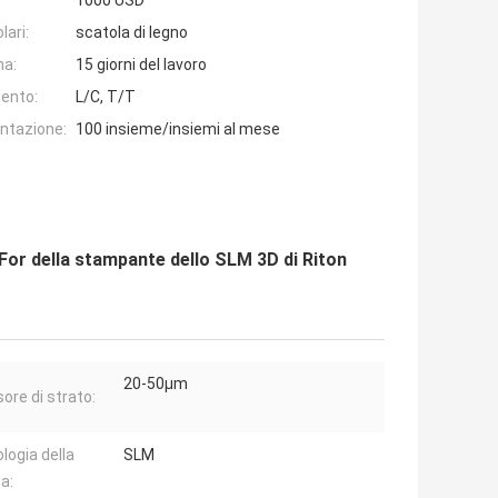
1000 USD
lari:
scatola di legno
na:
15 giorni del lavoro
ento:
L/C, T/T
entazione:
100 insieme/insiemi al mese
For della stampante dello SLM 3D di Riton
20-50μm
ore di strato:
logia della
SLM
a: