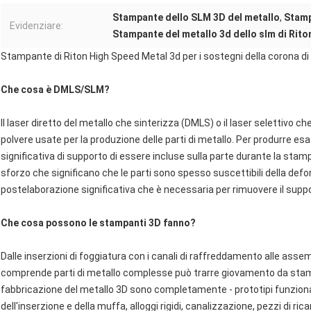
Stampante dello SLM 3D del metallo
,
Stamp
Evidenziare:
Stampante del metallo 3d dello slm di Rito
Stampante di Riton High Speed Metal 3d per i sostegni della corona d
Che cosa è DMLS/SLM?
Il laser diretto del metallo che sinterizza (DMLS) o il laser selettivo ch
polvere usate per la produzione delle parti di metallo. Per produrre 
significativa di supporto di essere incluse sulla parte durante la stamp
sforzo che significano che le parti sono spesso suscettibili della de
postelaborazione significativa che è necessaria per rimuovere il support
Che cosa possono le stampanti 3D fanno?
Dalle inserzioni di foggiatura con i canali di raffreddamento alle asse
comprende parti di metallo complesse può trarre giovamento da stamp
fabbricazione del metallo 3D sono completamente - prototipi funzional
dell'inserzione e della muffa, alloggi rigidi, canalizzazione, pezzi di ric