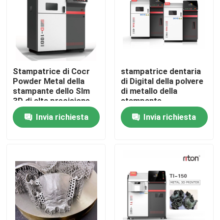
Prodotti
Stampante del metallo 3D del laser
Stampatrice di Cocr
stampatrice dentaria
Powder Metal della
di Digital della polvere
Stampante dentaria del metallo 3D
stampante dello Slm
di metallo della
3D di alta precisione
stampante
14000mm/S di
Invia richiesta
Invia richiesta
1.064μM Jewelry 3D
Stampante dello SLM 3D
Stampante di DLMS 3D
Stampante LCD 3D
Resina fotosensibile