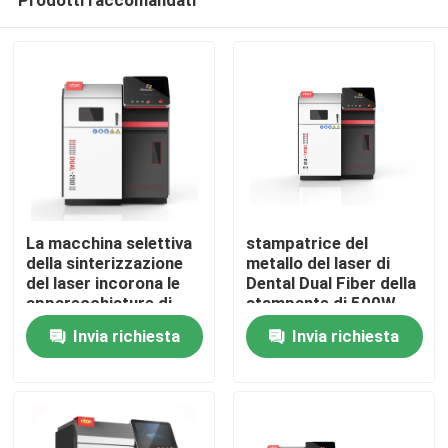
La macchina selettiva
stampatrice del
della sinterizzazione
metallo del laser di
del laser incorona le
Dental Dual Fiber della
apparecchiature di
stampante di 500W
Casa
stampa dentarie del
DMLS 3D
Invia richiesta
Invia richiesta
metallo delle strutture
3d
Chi siamo
Contatti