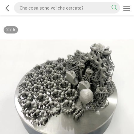
2
/
6