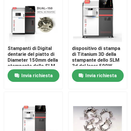
Fatory Tour
Controllo di qualità
Stampanti di Digital
dispositivo di stampa
Contattaci
dentarie del piatto di
di Titanium 3D della
Diameter 150mm della
stampante dello SLM
stampante dello SLM
3d del laser 500W
3D delle strutture per
φ150mm che forma
notizie
Invia richiesta
Invia richiesta
metallo
piatto
Tutti i casi
Stampante del metallo 3D del laser
Stampante dentaria del metallo 3D