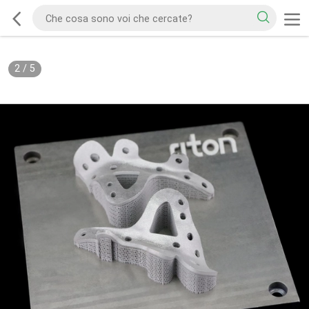
2
/
5