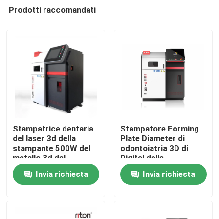
Prodotti raccomandati
Stampatrice dentaria
Stampatore Forming
del laser 3d della
Plate Diameter di
stampante 500W del
odontoiatria 3D di
Casa
metallo 3d del
Digital delle
laboratorio
apparecchiature di
Invia richiesta
Invia richiesta
1300x900x1600mm
stampa del laser 3D
Prodotti
150mm
Chi siamo