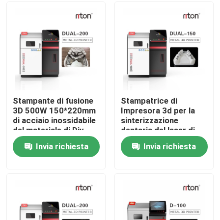
Prodotti
Stampante del metallo 3D del laser
Stampante dentaria del metallo 3D
Stampante di fusione
Stampatrice di
3D 500W 150*220mm
Impresora 3d per la
di acciaio inossidabile
sinterizzazione
Stampante dello SLM 3D
del materiale di Diy
dentaria del laser di
Sls
Invia richiesta
Invia richiesta
Stampante di DLMS 3D
Stampante LCD 3D
Resina fotosensibile