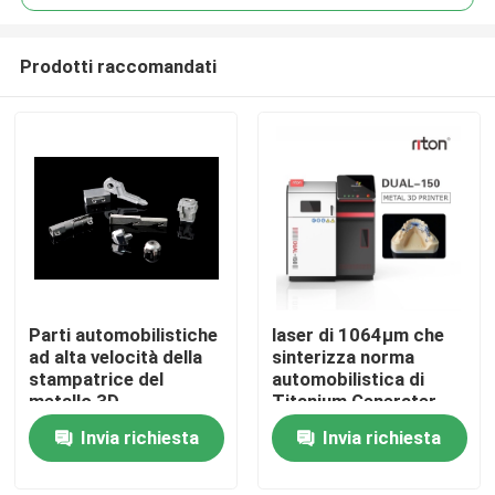
Prodotti raccomandati
Parti automobilistiche
laser di 1064μm che
Casa
ad alta velocità della
sinterizza norma
stampatrice del
automobilistica di
metallo 3D
Titanium Generater
Chi siamo
14000mm/S
Industrial della
Invia richiesta
Invia richiesta
stampante 3D
Contatti