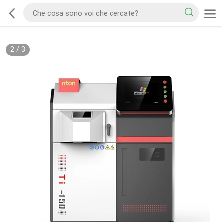
2
/
3