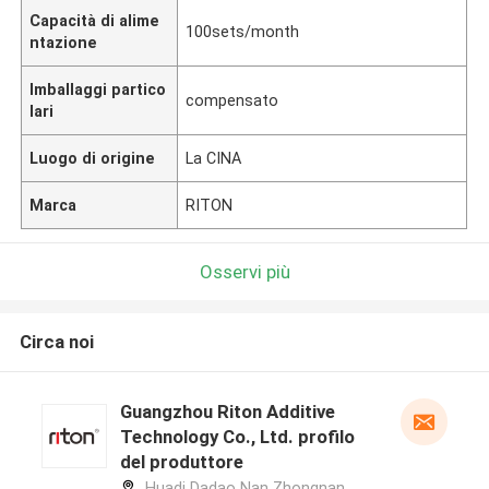
Capacità di alime
100sets/month
ntazione
Imballaggi partico
compensato
lari
Luogo di origine
La CINA
Marca
RITON
Osservi più
Circa noi
Guangzhou Riton Additive
Technology Co., Ltd. profilo
del produttore
Huadi Dadao Nan Zhongnan