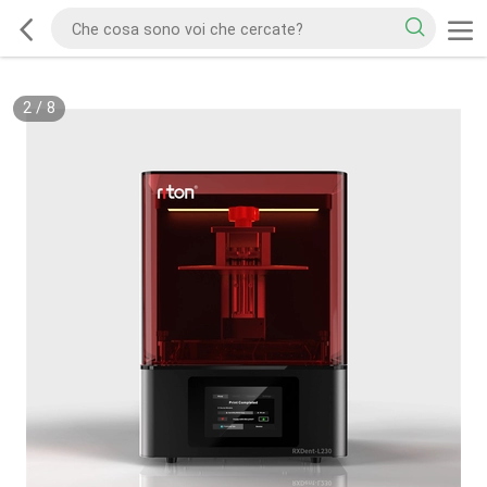
2
/
8