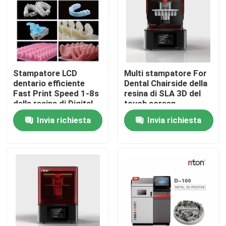
Fatory Tour
Controllo di qualità
Stampatore LCD
Multi stampatore For
dentario efficiente
Dental Chairside della
Contattaci
Fast Print Speed 1-8s
resina di SLA 3D del
della resina di Digital
touch screen
SLA 3D per strato
Invia richiesta
Invia richiesta
notizie
Tutti i casi
Stampante del metallo 3D del laser
Stampante dentaria del metallo 3D