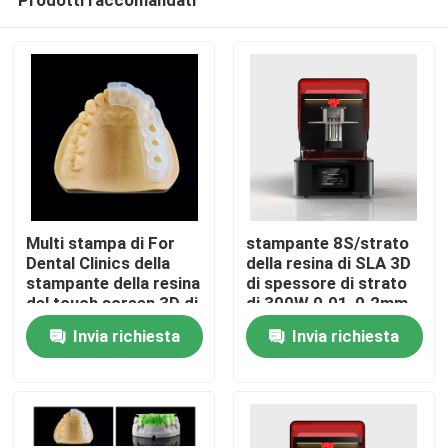
Multi stampa di For
stampante 8S/strato
Dental Clinics della
della resina di SLA 3D
stampante della resina
di spessore di strato
del touch screen 3D di
di 300W 0.01-0.2mm
Casa
vista a 5 pollici di HD
Invia richiesta
Invia richiesta
Prodotti
Chi siamo