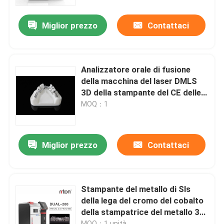
Miglior prezzo
Contattaci
Fatory Tour
Controllo di qualità
Analizzatore orale di fusione
della macchina del laser DMLS
Contattaci
3D della stampante del CE delle
protesi dentarie standard di
MOQ：1
Metal Riton Dual-200
notizie
Miglior prezzo
Contattaci
Tutti i casi
Stampante del metallo 3D del laser
Stampante del metallo di Sls
della lega del cromo del cobalto
della stampatrice del metallo 3d
Stampante dentaria del metallo 3D
del laser di odontoiatria 800KG
MOQ：1 unità