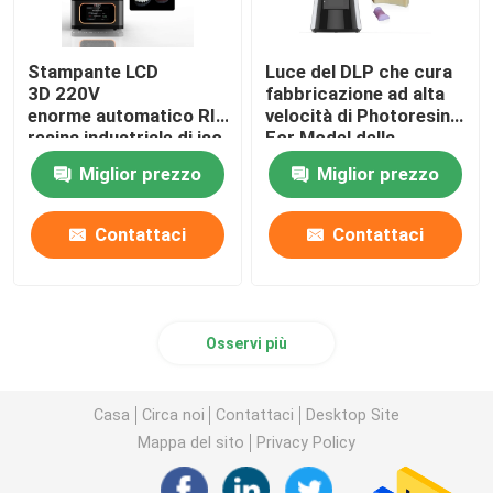
Stampante LCD
Luce del DLP che cura
3D 220V
fabbricazione ad alta
enorme automatico RITON della
velocità di Photoresin
resina industriale di iso
For Model della
13485
stampante 3d
Miglior prezzo
Miglior prezzo
Contattaci
Contattaci
Osservi più
Casa
Circa noi
Contattaci
Desktop Site
Mappa del sito
Privacy Policy