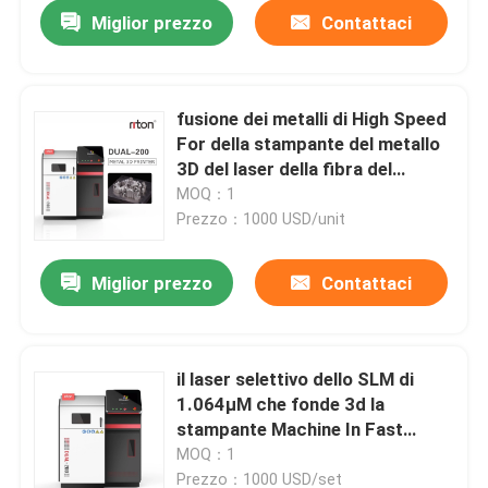
Miglior prezzo
Contattaci
fusione dei metalli di High Speed
For della stampante del metallo
3D del laser della fibra del
doppio 220V
MOQ：1
Prezzo：1000 USD/unit
Miglior prezzo
Contattaci
Casa
il laser selettivo dello SLM di
1.064μM che fonde 3d la
Prodotti
stampante Machine In Fast
accelera 4.5KW per il laboratorio
MOQ：1
Chi siamo
Prezzo：1000 USD/set