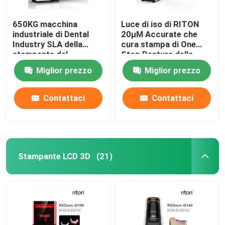
650KG macchina
Luce di iso di RITON
industriale di Dental
20μM Accurate che
Industry SLA della
cura stampa di One
stampante del
Stop Denture della
compatto DLMS 3D
stampante 3D
Miglior prezzo
Miglior prezzo
Contattaci
Contattaci
Stampante LCD 3D
(21)