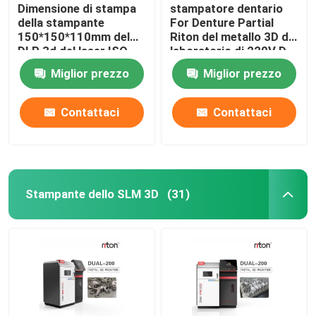
Dimensione di stampa
stampatore dentario
della stampante
For Denture Partial
150*150*110mm del
Riton del metallo 3D del
DLP 3d del laser ISO-
laboratorio di 220V D-
13485 per i modelli
100
Miglior prezzo
Miglior prezzo
dell'impianto dentario
Contattaci
Contattaci
Stampante dello SLM 3D
(31)