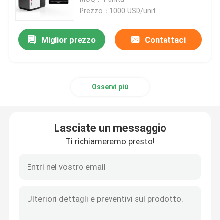
3.0KW
Prezzo：1000 USD/unit
Stampante dello SLM 3D
Miglior prezzo
Contattaci
Stampante di DLMS 3D
Osservi più
Stampante LCD 3D
Resina fotosensibile
Lasciate un messaggio
Ti richiameremo presto!
3D stampante Metal Powder
Stampante industriale della resina 3D
Stampante medica 3D