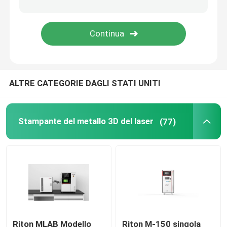
Stampante dei gioielli 3D
stampante del DLP 3d
ALTRE CATEGORIE DAGLI STATI UNITI
Stampante della resina di SLA 3D
Macchina di sinterizzazione del laser
Stampante del metallo 3D del laser
(77)
Stampante automobilistica 3D
stampante di titanio 3d
Macchina di CNC di Digital
Riton MLAB Modello
Riton M-150 singola