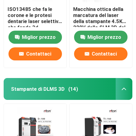
ISO13485 che fa le
Macchina ottica della
corone e le protesi
marcatura del laser
dentarie laser selettivo
della stampante 4.5KW
che fonde 3d
220V dello SLM 3D del
stampante Dual 200
metallo
Miglior prezzo
Miglior prezzo
Contattaci
Contattaci
Stampante di DLMS 3D
(14)