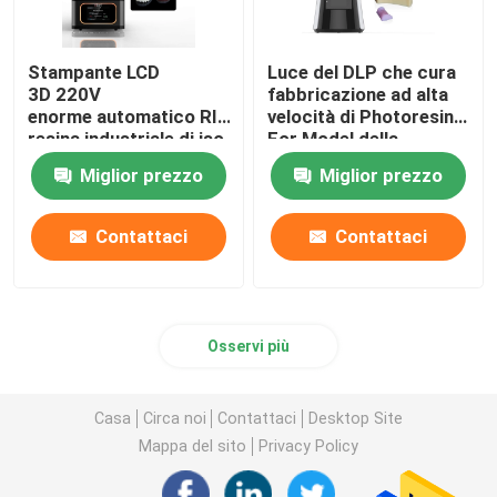
Stampante LCD
Luce del DLP che cura
3D 220V
fabbricazione ad alta
enorme automatico RITON della
velocità di Photoresin
resina industriale di iso
For Model della
13485
stampante 3d
Miglior prezzo
Miglior prezzo
Contattaci
Contattaci
Osservi più
Casa
Circa noi
Contattaci
Desktop Site
Mappa del sito
Privacy Policy