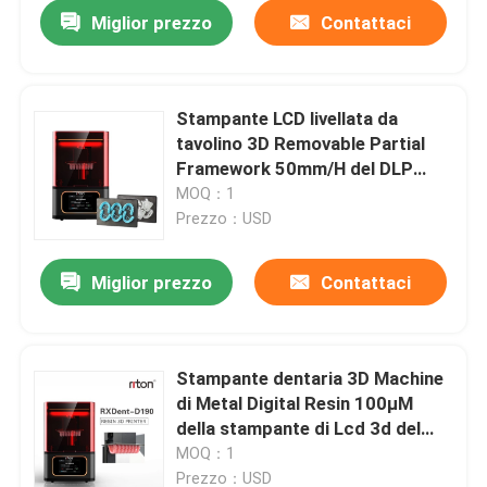
Miglior prezzo
Contattaci
Stampante LCD livellata da
tavolino 3D Removable Partial
Framework 50mm/H del DLP
200W
MOQ：1
Prezzo：USD
Miglior prezzo
Contattaci
Casa
Stampante dentaria 3D Machine
di Metal Digital Resin 100μM
Prodotti
della stampante di Lcd 3d del
modello
MOQ：1
Chi siamo
Prezzo：USD