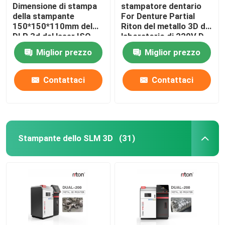
Dimensione di stampa
stampatore dentario
della stampante
For Denture Partial
150*150*110mm del
Riton del metallo 3D del
DLP 3d del laser ISO-
laboratorio di 220V D-
13485 per i modelli
100
Miglior prezzo
Miglior prezzo
dell'impianto dentario
Contattaci
Contattaci
Stampante dello SLM 3D
(31)