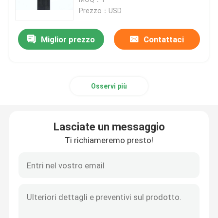
Prezzo：USD
Stampante dello SLM 3D
Miglior prezzo
Contattaci
Stampante di DLMS 3D
Osservi più
Stampante LCD 3D
Resina fotosensibile
Lasciate un messaggio
Ti richiameremo presto!
3D stampante Metal Powder
Stampante industriale della resina 3D
Stampante medica 3D