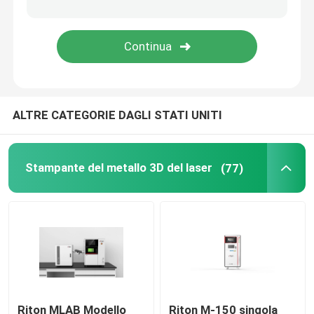
Stampante dei gioielli 3D
stampante del DLP 3d
ALTRE CATEGORIE DAGLI STATI UNITI
Stampante della resina di SLA 3D
Macchina di sinterizzazione del laser
Stampante del metallo 3D del laser
(77)
Stampante automobilistica 3D
stampante di titanio 3d
Macchina di CNC di Digital
Riton MLAB Modello
Riton M-150 singola