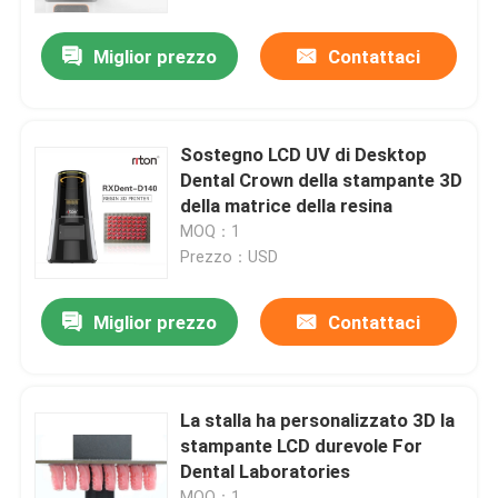
Miglior prezzo
Contattaci
Fatory Tour
Controllo di qualità
Sostegno LCD UV di Desktop
Dental Crown della stampante 3D
Contattaci
della matrice della resina
MOQ：1
Prezzo：USD
notizie
Miglior prezzo
Contattaci
Tutti i casi
Stampante del metallo 3D del laser
La stalla ha personalizzato 3D la
stampante LCD durevole For
Dental Laboratories
Stampante dentaria del metallo 3D
MOQ：1