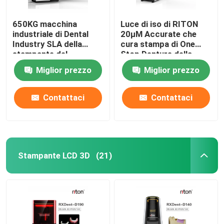
650KG macchina
Luce di iso di RITON
industriale di Dental
20μM Accurate che
Industry SLA della
cura stampa di One
stampante del
Stop Denture della
compatto DLMS 3D
stampante 3D
Miglior prezzo
Miglior prezzo
Contattaci
Contattaci
Stampante LCD 3D
(21)