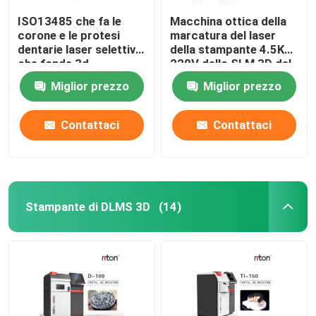
ISO13485 che fa le
Macchina ottica della
corone e le protesi
marcatura del laser
dentarie laser selettivo
della stampante 4.5KW
che fonde 3d
220V dello SLM 3D del
stampante Dual 200
metallo
Miglior prezzo
Miglior prezzo
Contattaci
Contattaci
Stampante di DLMS 3D
(14)