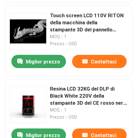
Touch screen LCD 110V RITON
della macchina della
stampante 3D del pannello
dentario del DLP
MOQ：1
Prezzo：USD
Miglior prezzo
Contattaci
Resina LCD 32KG del DLP di
Black White 220V della
stampante 3D del CE rosso nero
D190
MOQ：1
Prezzo：USD
Miglior prezzo
Contattaci