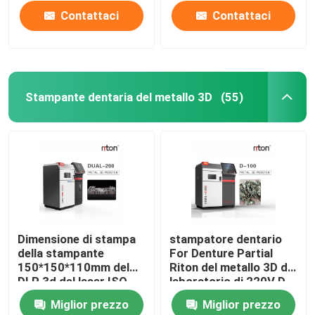
Contattaci
Contattaci
Stampante dentaria del metallo 3D
(55)
Casa
Dimensione di stampa
stampatore dentario
della stampante
For Denture Partial
Prodotti
150*150*110mm del
Riton del metallo 3D del
DLP 3d del laser ISO-
laboratorio di 220V D-
13485 per i modelli
100
Miglior prezzo
Miglior prezzo
dell'impianto dentario
Chi siamo