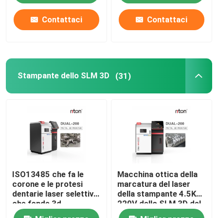
Contattaci
Contattaci
Fatory Tour
Controllo di qualità
Stampante dello SLM 3D
(31)
Contattaci
notizie
Tutti i casi
ISO13485 che fa le
Macchina ottica della
Stampante del metallo 3D del laser
corone e le protesi
marcatura del laser
dentarie laser selettivo
della stampante 4.5KW
che fonde 3d
220V dello SLM 3D del
Stampante dentaria del metallo 3D
stampante Dual 200
metallo