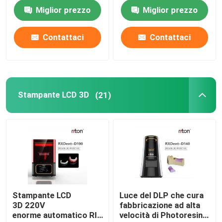
compatto DLMS 3D
stampante 3D
Miglior prezzo
Miglior prezzo
Stampante dei gioielli 3D
Contattaci
Contattaci
stampante del DLP 3d
Stampante della resina di SLA 3D
Stampante LCD 3D
(21)
Macchina di sinterizzazione del laser
Stampante automobilistica 3D
stampante di titanio 3d
Stampante LCD
Luce del DLP che cura
3D 220V
fabbricazione ad alta
Macchina di CNC di Digital
enorme automatico RITON della
velocità di Photoresin