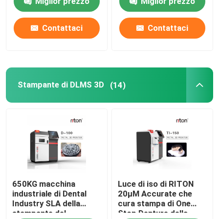
Miglior prezzo
Miglior prezzo
Stampante dello SLM 3D
Contattaci
Contattaci
Stampante di DLMS 3D
Stampante di DLMS 3D
(14)
Stampante LCD 3D
Resina fotosensibile
3D stampante Metal Powder
Stampante industriale della resina 3D
650KG macchina
Luce di iso di RITON
industriale di Dental
20μM Accurate che
Industry SLA della
cura stampa di One
Stampante medica 3D
stampante del
Stop Denture della