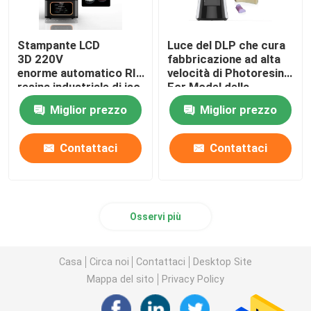
Stampante LCD
Luce del DLP che cura
3D 220V
fabbricazione ad alta
enorme automatico RITON della
velocità di Photoresin
resina industriale di iso
For Model della
13485
stampante 3d
Miglior prezzo
Miglior prezzo
Contattaci
Contattaci
Osservi più
Casa
Circa noi
Contattaci
Desktop Site
Mappa del sito
Privacy Policy