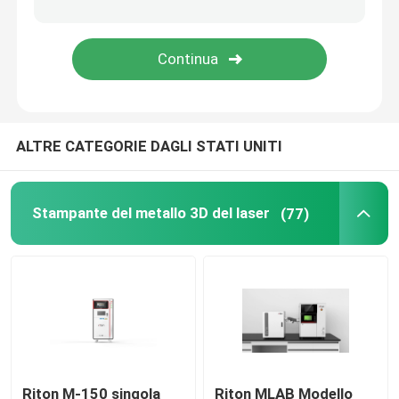
Stampante dei gioielli 3D
stampante del DLP 3d
ALTRE CATEGORIE DAGLI STATI UNITI
Stampante della resina di SLA 3D
Macchina di sinterizzazione del laser
Stampante del metallo 3D del laser
(77)
Stampante automobilistica 3D
stampante di titanio 3d
Macchina di CNC di Digital
Riton M-150 singola
Riton MLAB Modello