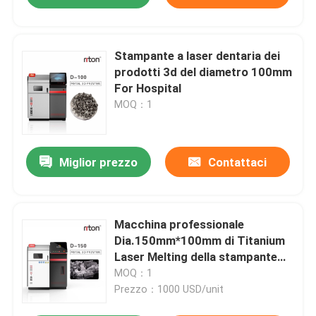
Stampante a laser dentaria dei
prodotti 3d del diametro 100mm
For Hospital
MOQ：1
Miglior prezzo
Contattaci
Macchina professionale
Dia.150mm*100mm di Titanium
Laser Melting della stampante
del metallo 3D del laser del
MOQ：1
cobalto DUAL200
Prezzo：1000 USD/unit