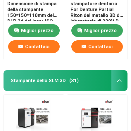
Dimensione di stampa
stampatore dentario
della stampante
For Denture Partial
150*150*110mm del
Riton del metallo 3D del
DLP 3d del laser ISO-
laboratorio di 220V D-
13485 per i modelli
100
Miglior prezzo
Miglior prezzo
dell'impianto dentario
Contattaci
Contattaci
Stampante dello SLM 3D
(31)