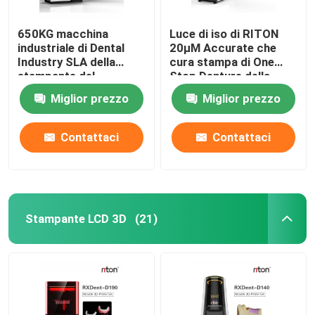
650KG macchina
Luce di iso di RITON
industriale di Dental
20μM Accurate che
Industry SLA della
cura stampa di One
stampante del
Stop Denture della
compatto DLMS 3D
stampante 3D
Miglior prezzo
Miglior prezzo
Contattaci
Contattaci
Stampante LCD 3D
(21)