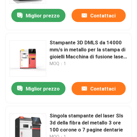
Miglior prezzo
Contattaci
Fatory Tour
Controllo di qualità
Stampante 3D DMLS da 14000
mm/s in metallo per la stampa di
Contattaci
gioielli Macchina di fusione laser
selettiva digitale
MOQ：1
notizie
Miglior prezzo
Contattaci
Tutti i casi
Stampante del metallo 3D del laser
Singola stampante del laser Sls
3d della fibra del metallo 3 ore
100 corone o 7 pagine dentarie
Stampante dentaria del metallo 3D
MOQ：1