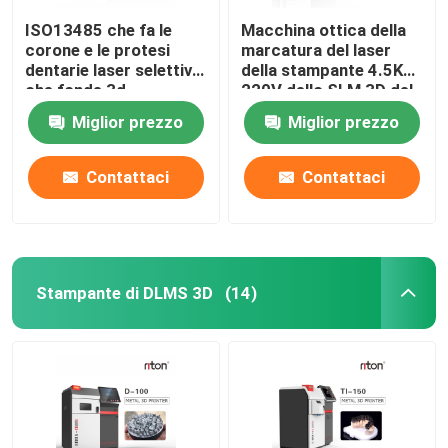
ISO13485 che fa le
Macchina ottica della
corone e le protesi
marcatura del laser
dentarie laser selettivo
della stampante 4.5KW
che fonde 3d
220V dello SLM 3D del
stampante Dual 200
metallo
Miglior prezzo
Miglior prezzo
Contattaci
Contattaci
Stampante di DLMS 3D
(14)