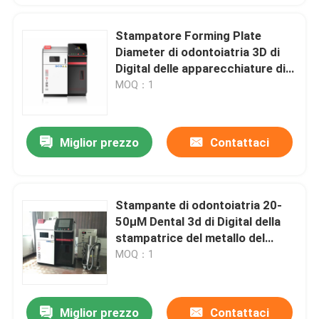
Stampatore Forming Plate
Diameter di odontoiatria 3D di
Digital delle apparecchiature di
stampa del laser 3D 150mm
MOQ：1
Miglior prezzo
Contattaci
Stampante di odontoiatria 20-
50μM Dental 3d di Digital della
stampatrice del metallo del
clichè φ100 3d
MOQ：1
Miglior prezzo
Contattaci