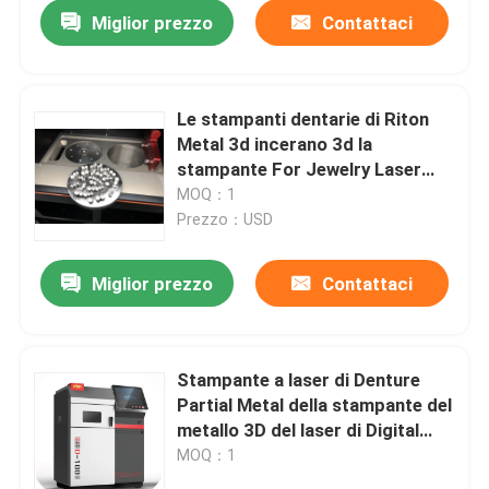
Miglior prezzo
Contattaci
Le stampanti dentarie di Riton
Metal 3d incerano 3d la
stampante For Jewelry Laser
che sinterizza Dual150
MOQ：1
Prezzo：USD
Miglior prezzo
Contattaci
Casa
Stampante a laser di Denture
Partial Metal della stampante del
Prodotti
metallo 3D del laser di Digital
φ150mm
MOQ：1
Chi siamo