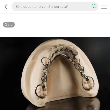
2
/
5