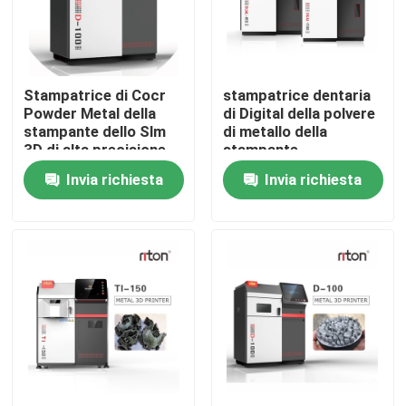
Fatory Tour
Stampatrice di Cocr
stampatrice dentaria
Controllo di qualità
Powder Metal della
di Digital della polvere
stampante dello Slm
di metallo della
3D di alta precisione
stampante
Contattaci
14000mm/S di
Invia richiesta
Invia richiesta
1.064μM Jewelry 3D
notizie
Tutti i casi
Stampante del metallo 3D del laser
Stampante dentaria del metallo 3D