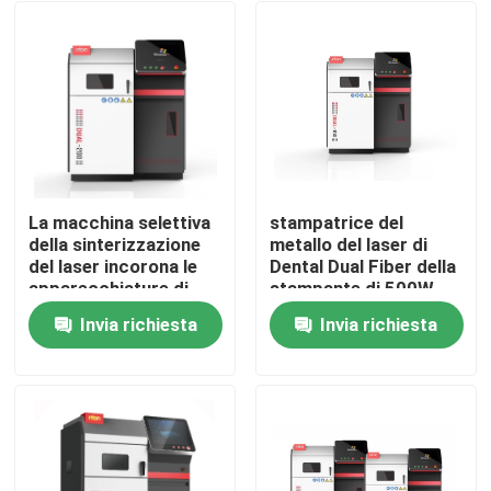
La macchina selettiva
stampatrice del
della sinterizzazione
metallo del laser di
del laser incorona le
Dental Dual Fiber della
apparecchiature di
stampante di 500W
stampa dentarie del
DMLS 3D
Invia richiesta
Invia richiesta
metallo delle strutture
Casa
3d
Prodotti
Chi siamo