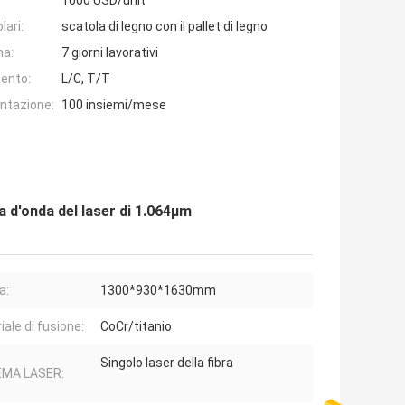
1000 USD/unit
lari:
scatola di legno con il pallet di legno
na:
7 giorni lavorativi
ento:
L/C, T/T
entazione:
100 insiemi/mese
 d'onda del laser di 1.064μm
a:
1300*930*1630mm
iale di fusione:
CoCr/titanio
Singolo laser della fibra
EMA LASER: