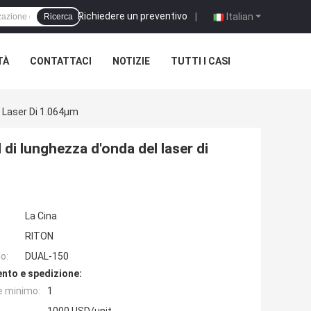
Richiedere un preventivo
|
Italian
Ricerca
TÀ
CONTATTACI
NOTIZIE
TUTTI I CASI
 Laser Di 1.064μm
di lunghezza d'onda del laser di
La Cina
RITON
o:
DUAL-150
nto e spedizione:
e minimo:
1