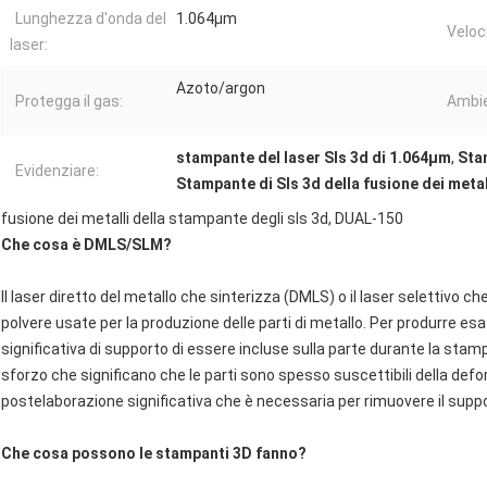
Lunghezza d'onda del
1.064μm
Veloci
laser:
Azoto/argon
Protegga il gas:
Ambie
stampante del laser Sls 3d di 1.064μm
,
Sta
Evidenziare:
Stampante di Sls 3d della fusione dei metal
fusione dei metalli della stampante degli sls 3d, DUAL-150
Che cosa è DMLS/SLM?
Il laser diretto del metallo che sinterizza (DMLS) o il laser selettivo ch
polvere usate per la produzione delle parti di metallo. Per produrre 
significativa di supporto di essere incluse sulla parte durante la stamp
sforzo che significano che le parti sono spesso suscettibili della de
postelaborazione significativa che è necessaria per rimuovere il support
Che cosa possono le stampanti 3D fanno?