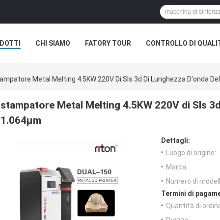
DOTTI
CHI SIAMO
FATORY TOUR
CONTROLLO DI QUALI
ampatore Metal Melting 4.5KW 220V Di Sls 3d Di Lunghezza D'onda Del
stampatore Metal Melting 4.5KW 220V di Sls 3d 
1.064μm
Dettagli:
Luogo di origine:
Marca:
Numero di modell
Termini di pagame
Quantità di ordin