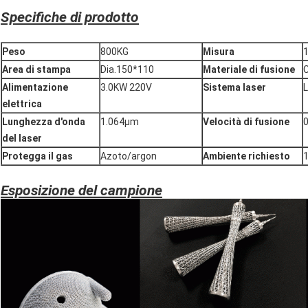
Specifiche di prodotto
Peso
800KG
Misura
Area di stampa
Dia.150*110
Materiale di fusione
C
Alimentazione
3.0KW 220V
Sistema laser
L
elettrica
Lunghezza d'onda
1.064μm
Velocità di fusione
del laser
Protegga il gas
Azoto/argon
Ambiente richiesto
Esposizione del campione