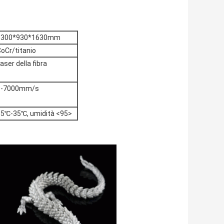
1300*930*1630mm
oCr/titanio
aser della fibra
0-7000mm/s
15℃-35℃, umidità <95>