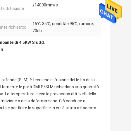
≤14000mm/s
tà di fusione:
15℃-35℃, umidità <95%, rumore,
nte richiesto:
70db
mpante di 4.5KW Sls 3d
,
li
e si fonde (SLM) è tecniche di fusione del letto della
esattamente le parti DMLS/SLM richiedono una quantità
a. Le temperature elevate provocano alti livelli dello
formazione o della deformazione. Ciò conduce a
o e per finire la superficie in cui è stata attaccata.